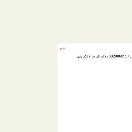
إطبع
وني