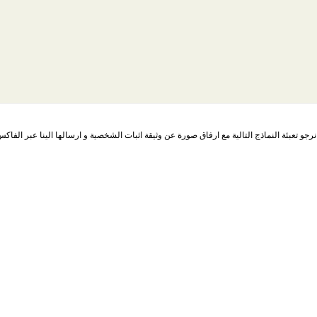
نماذج التالية مع ارفاق صورة عن وثيقة اثبات الشخصية و ارسالها الينا عبر الفاكس +97082886055 او البريد الالكتر